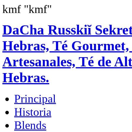
kmf
"kmf"
DaCha Russkiĭ Sekret
Hebras, Té Gourmet, 
Artesanales, Té de Al
Hebras.
Principal
Historia
Blends