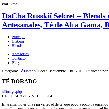
kmf
"kmf"
DaCha Russkiĭ Sekret – Blends 
Artesanales, Té de Alta Gama, B
Principal
Historia
Blends
Accesorios
Contacto
Blog
Categoria:
Té Dorado
| Fecha: septiembre 19th, 2013 | Publicado po
TÉ DORADO
UN TÉ SUAVE Y SALUDABLE
El té amarillo es una rara variedad de té, que poco a poco va ganando
amarillo tiene una apariencia dorada, tanto las hojas secas como el lic