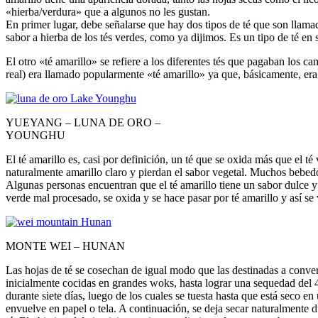
«hierba/verdura» que a algunos no les gustan.
En primer lugar, debe señalarse que hay dos tipos de té que son llamad
sabor a hierba de los tés verdes, como ya dijimos. Es un tipo de té en 
El otro «té amarillo» se refiere a los diferentes tés que pagaban los c
real) era llamado popularmente «té amarillo» ya que, básicamente, era 
YUEYANG – LUNA DE ORO –
YOUNGHU
El té amarillo es, casi por definición, un té que se oxida más que el 
naturalmente amarillo claro y pierdan el sabor vegetal. Muchos bebedor
Algunas personas encuentran que el té amarillo tiene un sabor dulce y
verde mal procesado, se oxida y se hace pasar por té amarillo y así se v
MONTE WEI – HUNAN
Las hojas de té se cosechan de igual modo que las destinadas a convert
inicialmente cocidas en grandes woks, hasta lograr una sequedad del 40
durante siete días, luego de los cuales se tuesta hasta que está seco e
envuelve en papel o tela. A continuación, se deja secar naturalmente d