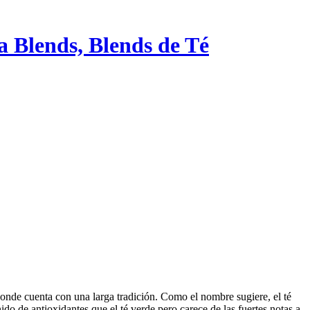
a Blends, Blends de Té
donde cuenta con una larga tradición. Como el nombre sugiere, el té
ido de antioxidantes que el té verde pero carece de las fuertes notas a