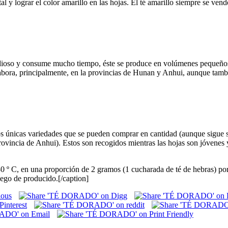
tal y lograr el color amarillo en las hojas. El té amarillo siempre se ven
edioso y consume mucho tiempo, éste se produce en volúmenes pequeños,
labora, principalmente, en la provincias de Hunan y Anhui, aunque tam
os únicas variedades que se pueden comprar en cantidad (aunque sigue 
rovincia de Anhui). Estos son recogidos mientras las hojas son jóvenes y
80 º C, en una proporción de 2 gramos (1 cucharada de té de hebras) po
luego de producido.[/caption]