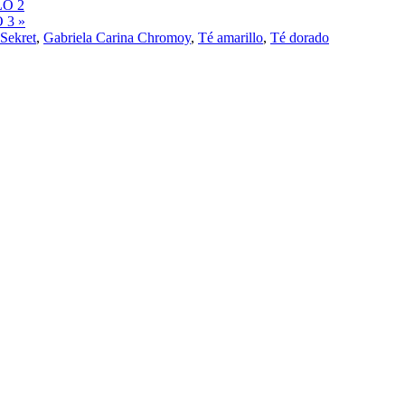
O 2
 3 »
Sekret
,
Gabriela Carina Chromoy
,
Té amarillo
,
Té dorado