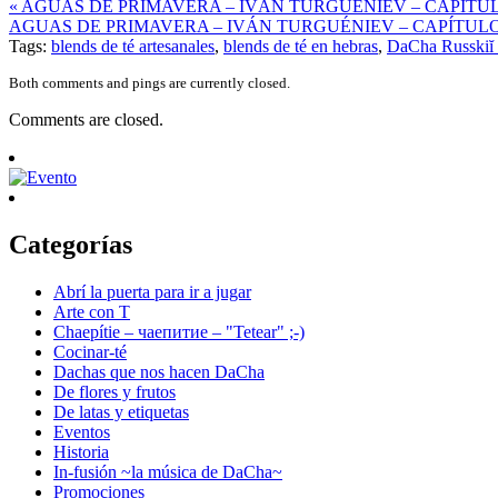
« AGUAS DE PRIMAVERA – IVÁN TURGUÉNIEV – CAPÍTUL
AGUAS DE PRIMAVERA – IVÁN TURGUÉNIEV – CAPÍTULO
Tags:
blends de té artesanales
,
blends de té en hebras
,
DaCha Russkiĭ 
Both comments and pings are currently closed.
Comments are closed.
Categorías
Abrí la puerta para ir a jugar
Arte con T
Chaepítie – чаепитие – "Tetear" ;-)
Cocinar-té
Dachas que nos hacen DaCha
De flores y frutos
De latas y etiquetas
Eventos
Historia
In-fusión ~la música de DaCha~
Promociones