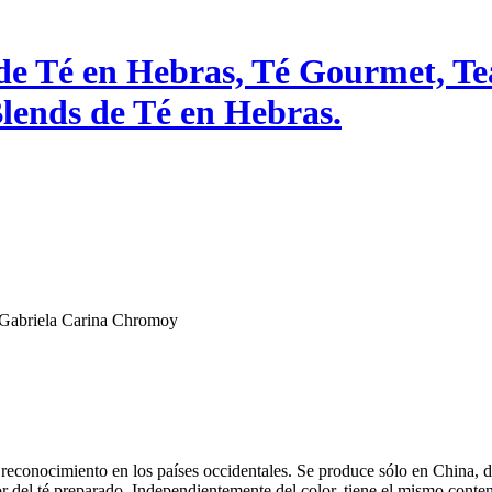
de Té en Hebras, Té Gourmet, Te
lends de Té en Hebras.
r Gabriela Carina Chromoy
 reconocimiento en los países occidentales. Se produce sólo en China, 
or del té preparado. Independientemente del color, tiene el mismo conten