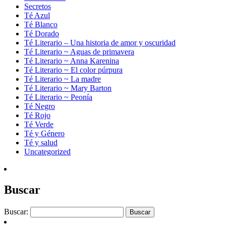
Secretos
Té Azul
Té Blanco
Té Dorado
Té Literario – Una historia de amor y oscuridad
Té Literario ~ Aguas de primavera
Té Literario ~ Anna Karenina
Té Literario ~ El color púrpura
Té Literario ~ La madre
Té Literario ~ Mary Barton
Té Literario ~ Peonía
Té Negro
Té Rojo
Té Verde
Té y Género
Té y salud
Uncategorized
Buscar
Buscar: