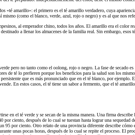
os «té amarillo»: el primero es el té amarillo verdadero, cuya aparienci
sí mismo (como el blanco, verde, azul, rojo o negro) y es al que nos ref
ampesinos, al emperador chino, todos los años. El amarillo era el color 
destinado a llenar los almacenes de la familia real. Sin embargo, esos té
té verde pero no tanto como el oolong, rojo o negro. La fase de secado 
es de té lo prefieren porque los beneficios para la salud son los mismos
 persistente que es más pronunciado que en el té blanco, por ejemplo. E
ende. En estos casos, el té tiene un sabor a fermento, que el té amarillo 
irse en el té verde y se secan de la misma manera. Una firma describe la
 por ciento, después de lo cual se tuestan hasta lograr una sequedad del
n un 95 por ciento. Otro relato de una provincia diferente describe cómo
urante unas pocas horas, después de lo cual se repite el proceso. El pro