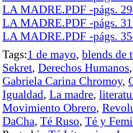
LA MADRE.PDF -págs. 294
LA MADRE.PDF -págs. 316
LA MADRE.PDF -págs. 354
Tags:
1 de mayo
,
blends de 
Sekret
,
Derechos Humanos
Gabriela Carina Chromoy
,
Igualdad
,
La madre
,
literatu
Movimiento Obrero
,
Revol
DaCha
,
Té Ruso
,
Té y Fem