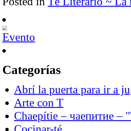
Posted in
Té Literario ~ La
Categorías
Abrí la puerta para ir a j
Arte con T
Chaepítie – чаепитие – "T
Cocinar-té