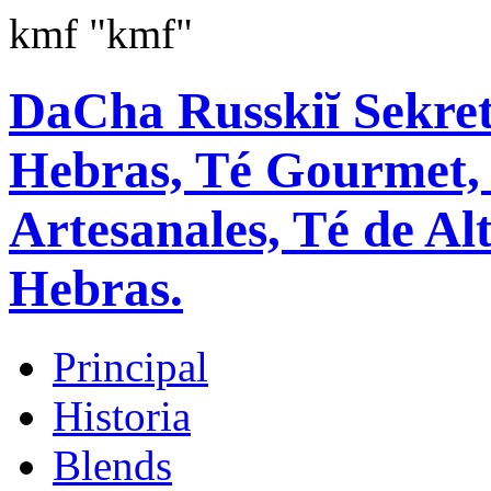
kmf
"kmf"
DaCha Russkiĭ Sekret
Hebras, Té Gourmet, 
Artesanales, Té de Al
Hebras.
Principal
Historia
Blends